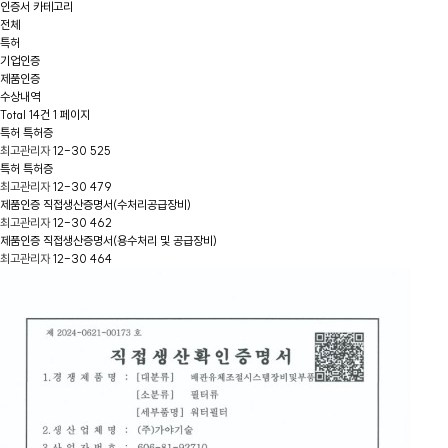
인증서 카테고리
전체
특허
기업인증
제품인증
수상내역
Total 14건
1 페이지
특허
특허증
최고관리자
12-30
525
특허
특허증
최고관리자
12-30
479
제품인증
직접생산증명서(수처리공급장비)
최고관리자
12-30
462
제품인증
직접생산증명서(용수처리 및 공급장비)
최고관리자
12-30
464