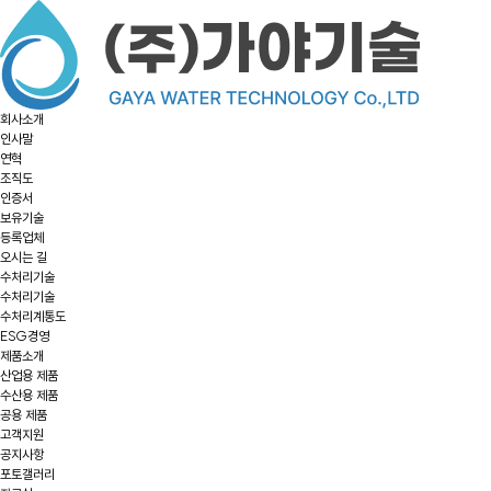
회사소개
인사말
연혁
조직도
인증서
보유기술
등록업체
오시는 길
수처리기술
수처리기술
수처리계통도
ESG경영
제품소개
산업용 제품
수산용 제품
공용 제품
고객지원
공지사항
포토갤러리