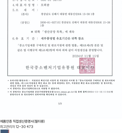
제품인증
직접생산증명서(필터류)
최고관리자
12-30
473