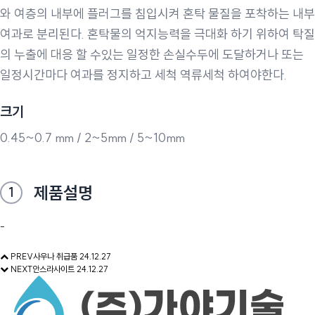
와 여층의 내부에 플러그를 침입시켜 혼탁 물질을 포착하는 내부
여과로 분리된다. 혼탁물의 억지능력을 극대화 하기 위하여 탁질
의 누출에 대응 할 수있는 일정한 손실수두에 도달하거나 또는
일정시간마다 여과를 정지하고 세척 역류세척 하여야한다.
크기
0.45~0.7 mm / 2~5mm / 5~10mm
제품설명
1
-
PREV
사우나 취급품
24.12.27
NEXT
안스라사이트
24.12.27