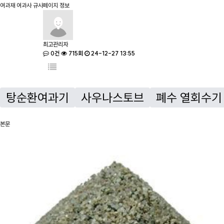
여과재
여과사 규사
페이지 정보
최고관리자
0건
715회
24-12-27 13:55
탕순환여과기
사우나스토브
폐수 열회수기
본문